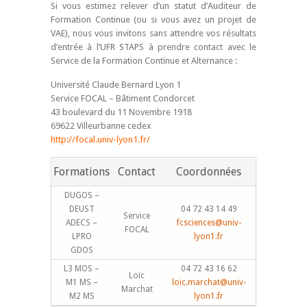
Si vous estimez relever d’un statut d’Auditeur de
Formation Continue (ou si vous avez un projet de
VAE), nous vous invitons sans attendre vos résultats
d’entrée à l’UFR STAPS à prendre contact avec le
Service de la Formation Continue et Alternance :
Université Claude Bernard Lyon 1
Service FOCAL – Bâtiment Condorcet
43 boulevard du 11 Novembre 1918
69622 Villeurbanne cedex
http://focal.univ-lyon1.fr/
Formations
Contact
Coordonnées
DUGOS –
DEUST
04 72 43 14 49
Service
ADECS –
fcsciences@univ-
FOCAL
LPRO
lyon1.fr
GDOS
L3 MOS –
04 72 43 16 62
Loïc
M1 MS –
loic.marchat@univ-
Marchat
M2 MS
lyon1.fr