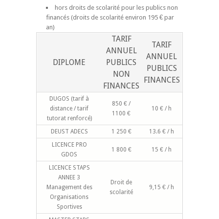
hors droits de scolarité pour les publics non
financés (droits de scolarité environ 195 € par
an)
TARIF
TARIF
ANNUEL
ANNUEL
DIPLOME
PUBLICS
PUBLICS
NON
FINANCES
FINANCES
DUGOS (tarif à
850 € /
distance / tarif
10 € / h
1100 €
tutorat renforcé)
DEUST ADECS
1 250 €
13.6 € / h
LICENCE PRO
1 800 €
15 € / h
GDOS
LICENCE STAPS
ANNEE 3
Droit de
Management des
9,15 € / h
scolarité
Organisations
Sportives